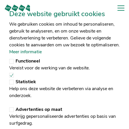
Deze website gebruikt cookies
We gebruiken cookies om inhoud te personaliseren,
gebruik te analyseren, en om onze website en
dienstverlening te verbeteren. Gelieve de volgende
Te koop
Blog
cookies te aanvaarden om uw bezoek te optimaliseren.
Meer informatie
Te huur
Schatting
Functioneel
Vereist voor de werking van de website.
Projecten
Vacatures
Statistiek
Help ons deze website de verbeteren via analyse en
Nieuwbouw magazijn U11 te Ath
Referenties
Inschrijven
onderzoek.
REF: M-0070 U11
CHAUSSÉE DE MONS 419/11, 7800 AAT
Diensten
0479 49 55 88
Advertenties op maat
Verkrijg gepersonaliseerde advertenties op basis van
€ 171.750
150 m²
150 m²
excl. BTW
Contact
surfgedrag.
FR