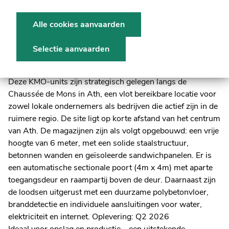
Maakt deel uit van KMO-project
Alle cookies aanvaarden
"Denderparc" te ATH
Selectie aanvaarden
Nieuwbouw magazijn te koop van 150m² in bedrijvenpark
"Denderparc" te Ath.
Deze KMO-units zijn strategisch gelegen langs de
Chaussée de Mons in Ath, een vlot bereikbare locatie voor
zowel lokale ondernemers als bedrijven die actief zijn in de
ruimere regio. De site ligt op korte afstand van het centrum
van Ath. De magazijnen zijn als volgt opgebouwd: een vrije
hoogte van 6 meter, met een solide staalstructuur,
betonnen wanden en geïsoleerde sandwichpanelen. Er is
een automatische sectionale poort (4m x 4m) met aparte
toegangsdeur en raampartij boven de deur. Daarnaast zijn
de loodsen uitgerust met een duurzame polybetonvloer,
branddetectie en individuele aansluitingen voor water,
elektriciteit en internet. Oplevering: Q2 2026