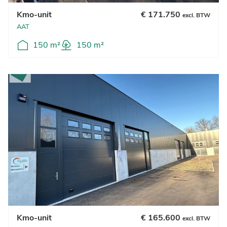
Kmo-unit
€ 171.750
excl. BTW
AAT
150 m²
150 m²
Kmo-unit
€ 165.600
excl. BTW