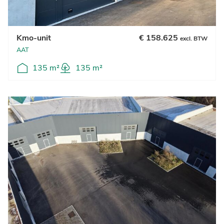
Kmo-unit
€ 158.625
excl. BTW
AAT
135 m²
135 m²