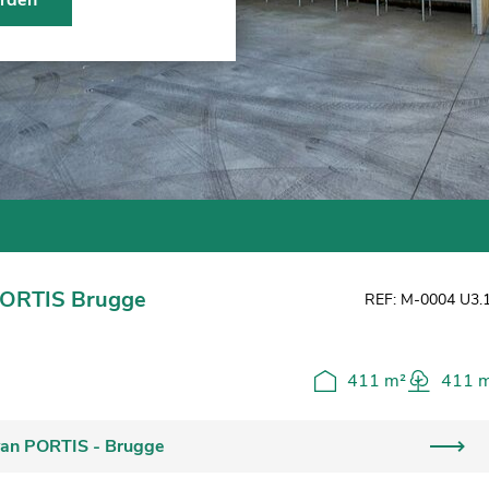
arden
PORTIS Brugge
REF: M-0004 U3.
411 m²
411 
 van PORTIS - Brugge