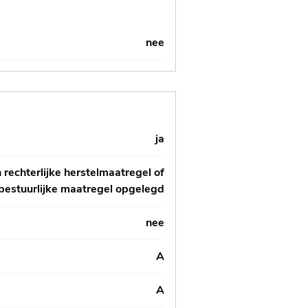
nee
ja
 rechterlijke herstelmaatregel of
bestuurlijke maatregel opgelegd
nee
A
A