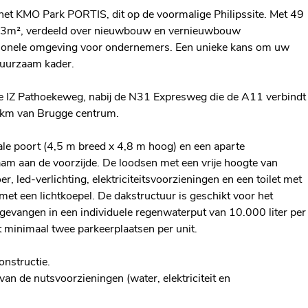
het KMO Park PORTIS, dit op de voormalige Philipssite. Met 49
83m², verdeeld over nieuwbouw en vernieuwbouw
tionele omgeving voor ondernemers. Een unieke kans om uw
 duurzaam kader.
n de IZ Pathoekeweg, nabij de N31 Expresweg die de A11 verbindt
 km van Brugge centrum.
nale poort (4,5 m breed x 4,8 m hoog) en een aparte
m aan de voorzijde. De loodsen met een vrije hoogte van
r, led-verlichting, elektriciteitsvoorzieningen en een toilet met
et een lichtkoepel. De dakstructuur is geschikt voor het
evangen in een individuele regenwaterput van 10.000 liter per
 minimaal twee parkeerplaatsen per unit.
onstructie.
an de nutsvoorzieningen (water, elektriciteit en