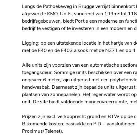
Langs de Pathoekeweg in Brugge verrijst binnenkort 
afgewerkte KMO-Units, variërend van 199m² tot 11
bedrijfsgebouwen, biedt Portis een moderne en func
bedrijf te vestigen of te investeren in een modern en
Ligging: op een uitstekende locatie in het hartje va
met de E40 en de E403 alsook met de N371 en op 4
Alle units zijn voorzien van een automatische sectio
toegangsdeur. Sommige units beschikken over een raa
ongeveer 6 meter, zijn uitgerust met een polybetonvloe
handwasbak. Daarnaast zijn bepaalde units uitgerust m
plaatsen van zonnepanelen. Het regenwater wordt opg
unit. De site biedt voldoende manoeuvreerruimte, met
Prijzen zijn excl. verkooprecht grond en BTW op de c
Bijkomende kosten: basisakte en PID + aansluitingen v
Proximus/Telenet).