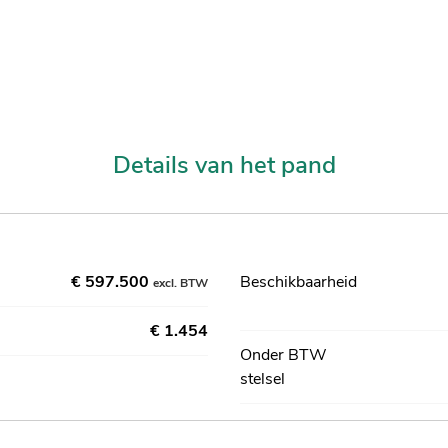
Details van het pand
€ 597.500
Beschikbaarheid
excl. BTW
€ 1.454
Onder BTW
stelsel