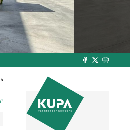
15
m²